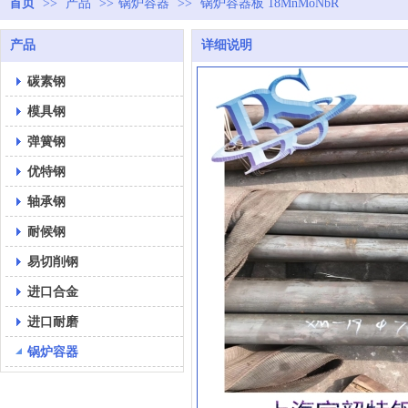
首页
>>
产品
>>
锅炉容器
>>
锅炉容器板 18MnMoNbR
产品
详细说明
碳素钢
模具钢
弹簧钢
优特钢
轴承钢
耐候钢
易切削钢
进口合金
进口耐磨
锅炉容器