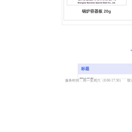
锅炉容器板 20g
标题
网站首页
服务时间：周一至周六（8:00-17:30） 联系热
产品中心
新闻资讯
关于我们
服务支持
联系我们