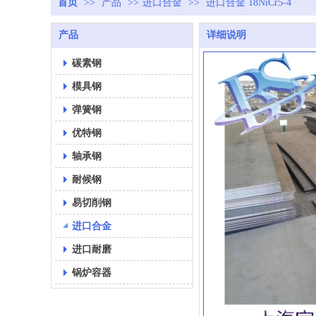
首页
>>
产品
>>
进口合金
>>
进口合金 18NiCr5-4
产品
详细说明
碳素钢
模具钢
弹簧钢
优特钢
轴承钢
耐候钢
易切削钢
进口合金
进口耐磨
锅炉容器