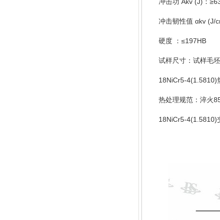
Akv (J)
≥6
冲击功
：
αkv (J/
冲击韧性值
≤197HB
硬度
：
试样尺寸：试样毛
18NiCr5-4(1.5810)
8
热处理规范：淬火
18NiCr5-4(1.5810)