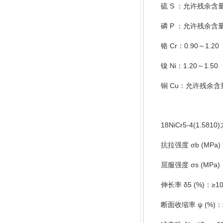
S
硫
：允许残余含
P
磷
：允许残余含
Cr
0.90
1.20
铬
：
～
Ni
1.20
1.50
镍
：
～
Cu
铜
：允许残余含
18NiCr5-4(1.5810)
σb (MPa)
抗拉强度
σs (MPa)
屈服强度
δ5 (%)
≥1
伸长率
：
ψ (%)
断面收缩率
：