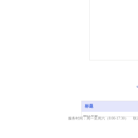
标题
网站首页
服务时间：周一至周六（8:00-17:30） 联系热
产品中心
新闻资讯