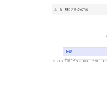
上一篇
钢管质量检验方法
标题
网站首页
服务时间：周一至周六（8:00-17:30） 联系热
产品中心
新闻资讯
关于我们
服务支持
联系我们